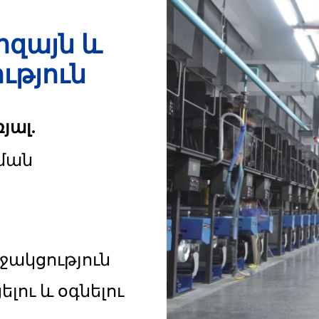
զայն և
թյուն
յալ.
ման
աջակցություն
ելու և օգնելու