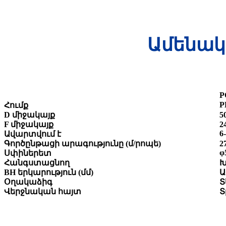
Ամենակ
P
P
Հումք
D միջակայք
5
F միջակայք
2
6
Ավարտվում է
Գործընթացի արագությունը (մ/րոպե)
2
φ
Սփիներետ
Հանգստացնող
Խ
BH երկարություն (մմ)
Ա
Օղակաձիգ
Տ
Վերջնական հայտ
Տ