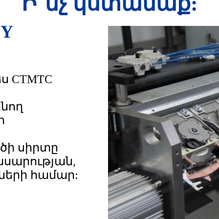
Ի՞նչ կստանաք:
OY
ս CTMTC
նող
ի
գծի սիրտը
սարության,
ների համար: