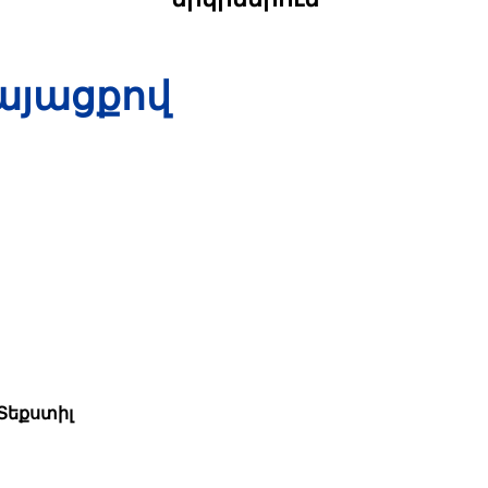
այացքով
Տեքստիլ