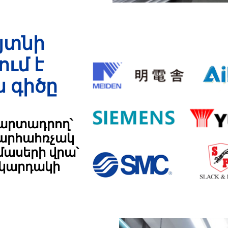
յտնի
ւմ է
 գիծը
 արտադրող՝
խարհահռչակ
ասերի վրա՝
ակարդակի