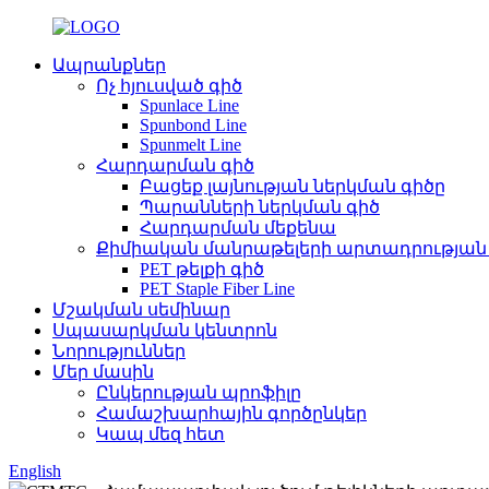
Ապրանքներ
Ոչ հյուսված գիծ
Spunlace Line
Spunbond Line
Spunmelt Line
Հարդարման գիծ
Բացեք լայնության ներկման գիծը
Պարանների ներկման գիծ
Հարդարման մեքենա
Քիմիական մանրաթելերի արտադրության
PET թելքի գիծ
PET Staple Fiber Line
Մշակման սեմինար
Սպասարկման կենտրոն
Նորություններ
Մեր մասին
Ընկերության պրոֆիլը
Համաշխարհային գործընկեր
Կապ մեզ հետ
English