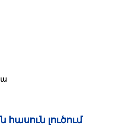
իա
 հասուն լուծում