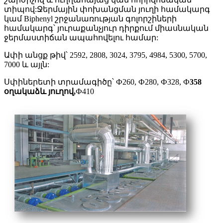
տիպով:Ջերմային փոխանցման յուղի համակարգ
կամ Biphenyl շրջանառության գոլորշիների
համակարգ՝ յուրաքանչյուր դիրքում միասնական
ջերմաստիճան ապահովելու համար:
Ափի անցք թիվ՝ 2592, 2808, 3024, 3795, 4984, 5300, 5700,
7000 և այլն:
Սփիներետի տրամագիծը՝ Ф260, Ф280, Ф328, Ф
358
օղակաձև յուղով,
Ф410