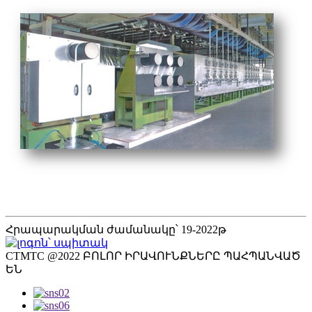
Հրապարակման ժամանակը՝ 19-2022թ
CTMTC @2022 ԲՈԼՈՐ ԻՐԱՎՈՒՆՔՆԵՐԸ ՊԱՀՊԱՆՎԱԾ
ԵՆ